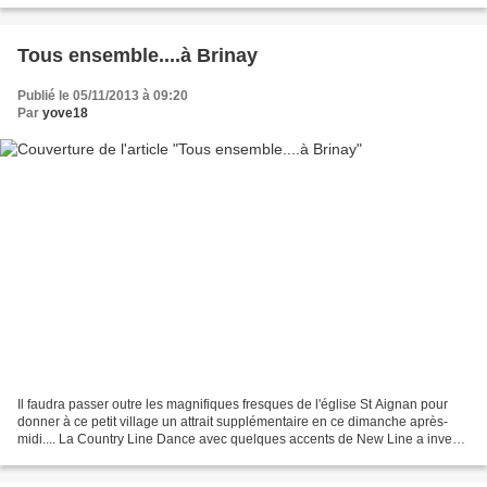
Tous ensemble....à Brinay
Publié le 05/11/2013 à 09:20
Par
yove18
Il faudra passer outre les magnifiques fresques de l'église St Aignan pour
donner à ce petit village un attrait supplémentaire en ce dimanche après-
midi.... La Country Line Dance avec quelques accents de New Line a investi
la salle des fêtes de ce petit...