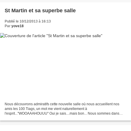
St Martin et sa superbe salle
Publié le 10/12/2013 à 16:13
Par
yove18
Nous découvrons admiratifs cette nouvelle salle où nous accueillent nos
amis les 100 Tiags, un mot me vient naturellement à
l'esprit..."WOOAAAHOUUU" Oui je sais....mais bon... Nous sommes dans
l'entrée quand arrivent Annie et André, quel plaisir de les...