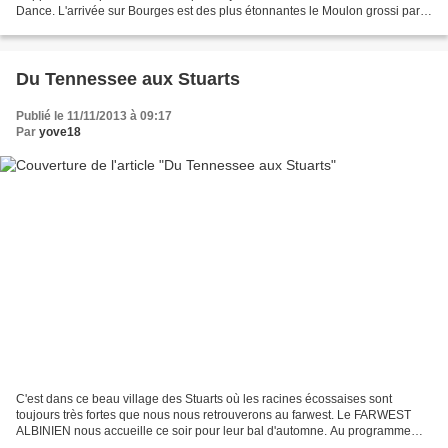
Dance. L'arrivée sur Bourges est des plus étonnantes le Moulon grossi par
les pluies diluviennes de la nuit est très...
Du Tennessee aux Stuarts
Publié le 11/11/2013 à 09:17
Par
yove18
C'est dans ce beau village des Stuarts où les racines écossaises sont
toujours très fortes que nous nous retrouverons au farwest. Le FARWEST
ALBINIEN nous accueille ce soir pour leur bal d'automne. Au programme
concert des Tennessee Rose, groupe Vierzonnais...