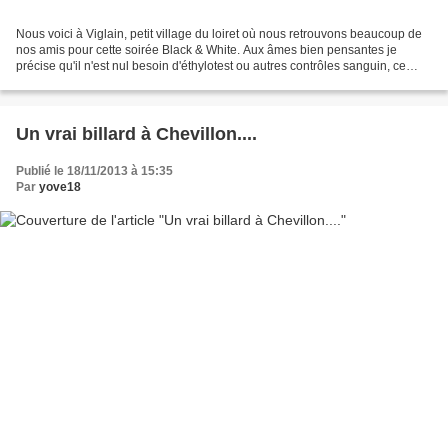
Nous voici à Viglain, petit village du loiret où nous retrouvons beaucoup de
nos amis pour cette soirée Black & White. Aux âmes bien pensantes je
précise qu'il n'est nul besoin d'éthylotest ou autres contrôles sanguin, ce
Black & White là est le thème...
Un vrai billard à Chevillon....
Publié le 18/11/2013 à 15:35
Par
yove18