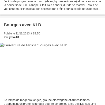
Je finis de programmer le match (de rugby..une évidence) et nous sortons de
la douce tiédeur du canapé, il fait froid dehors, dur de se motiver....Mais de
voir chapeaux,tiags et autres accessoires prêts pour la soirée nous boostent.
Direction Chevillon...
Bourges avec KLD
Publié le 11/11/2013 à 15:50
Par
yove18
Le temps de ranger rallonges, groupe électrogène et autres lampes
d'appoint nous prenons la route pour rejoindre les amis des Kansas Line