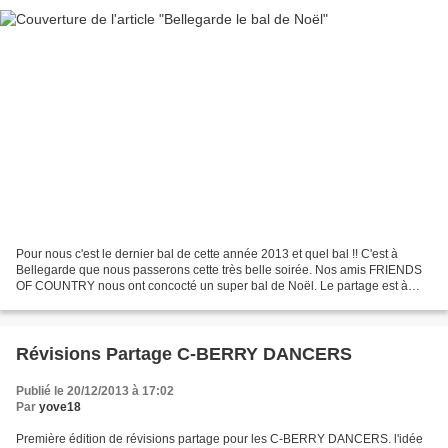
Pour nous c'est le dernier bal de cette année 2013 et quel bal !! C'est à
Bellegarde que nous passerons cette très belle soirée. Nos amis FRIENDS
OF COUNTRY nous ont concocté un super bal de Noël. Le partage est à
l'honneur ce soir, chacun amène du sucré...
Révisions Partage C-BERRY DANCERS
Publié le 20/12/2013 à 17:02
Par
yove18
Première édition de révisions partage pour les C-BERRY DANCERS. l'idée