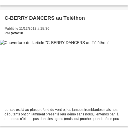
présence d’une bande de hors la loi...
C-BERRY DANCERS au Téléthon
Publié le 11/12/2013 à 15:30
Par
yove18
Le trac est là au plus profond du ventre, les jambes tremblantes mais nos
débutants ont brillamment présenté leur démo sans nous, j’entends par là
que nous n’étions pas dans les lignes (mais tout proche quand même pour
les encourager). Après leur passage...