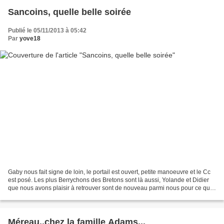
Sancoins, quelle belle soirée
Publié le 05/11/2013 à 05:42
Par
yove18
Gaby nous fait signe de loin, le portail est ouvert, petite manoeuvre et le Cc
est posé. Les plus Berrychons des Bretons sont là aussi, Yolande et Didier
que nous avons plaisir à retrouver sont de nouveau parmi nous pour ce qui
sera une belle soirée,...
Méreau..chez la famille Adams...