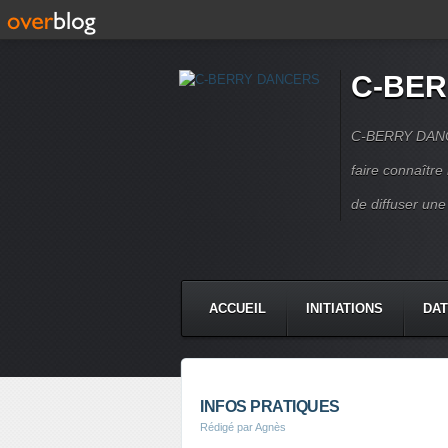
C-BE
C-BERRY DANCE
faire connaîtr
de diffuser une
ACCUEIL
INITIATIONS
DAT
CONTACT
INFOS PRATIQUES
Rédigé par Agnès