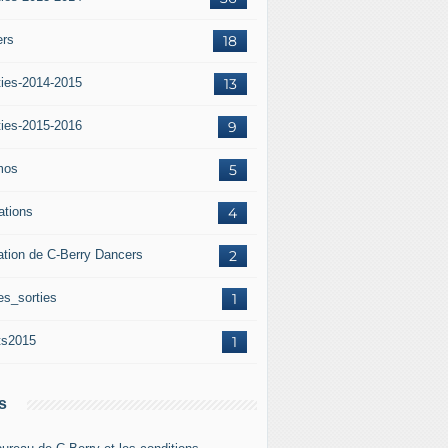
ers
18
ties-2014-2015
13
ties-2015-2016
9
mos
5
iations
4
ation de C-Berry Dancers
2
es_sorties
1
ts2015
1
s