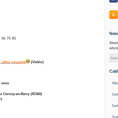
News
3 36 75 85
Abonn
articl
.. allez courage
(Vidéo)
Caté
Alb
 vous
 de Cernoy-en-Berry (45360)
Sor
RY
Sor
Sor