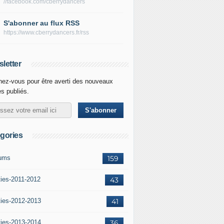
//facebook.com/cberrydancers
S'abonner au flux RSS
https://www.cberrydancers.fr/rss
letter
ez-vous pour être averti des nouveaux
es publiés.
gories
ums
159
ties-2011-2012
43
ties-2012-2013
41
ties-2013-2014
36