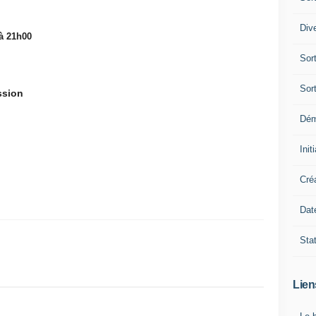
Div
 à 21h00
Sor
Sor
ssion
Dé
Init
Cré
Dat
Sta
Lien