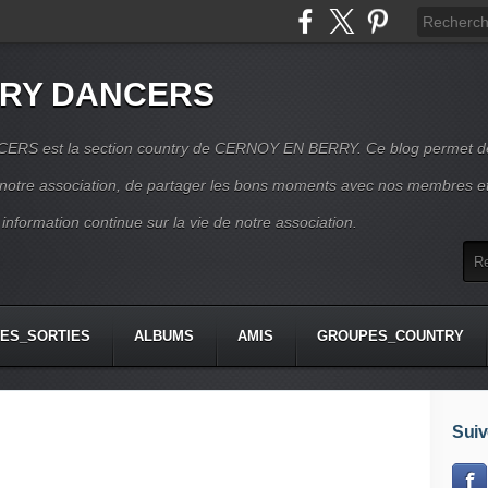
RRY DANCERS
RS est la section country de CERNOY EN BERRY. Ce blog permet d
e notre association, de partager les bons moments avec nos membres e
 information continue sur la vie de notre association.
ES_SORTIES
ALBUMS
AMIS
GROUPES_COUNTRY
Suiv