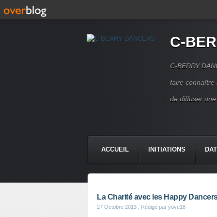
C-BE
C-BERRY DANCE
faire connaîtr
de diffuser une
ACCUEIL
INITIATIONS
DAT
CONTACT
La Charité avec les Happy Dancer
27 Octobre 2013
, Rédigé par yove18