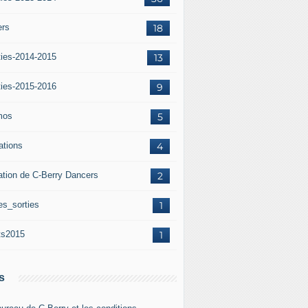
ers
18
ties-2014-2015
13
ties-2015-2016
9
mos
5
iations
4
ation de C-Berry Dancers
2
es_sorties
1
ts2015
1
s