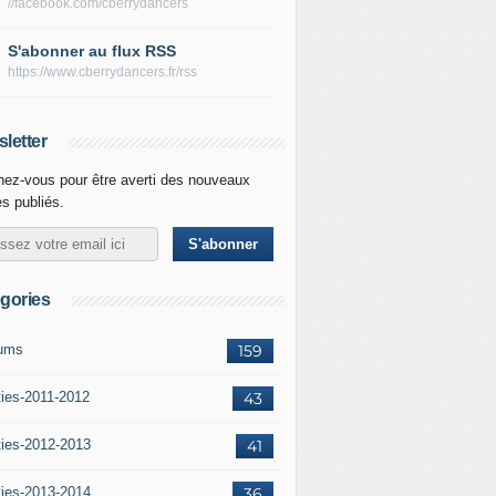
//facebook.com/cberrydancers
S'abonner au flux RSS
https://www.cberrydancers.fr/rss
letter
ez-vous pour être averti des nouveaux
es publiés.
gories
ums
159
ties-2011-2012
43
ties-2012-2013
41
ties-2013-2014
36