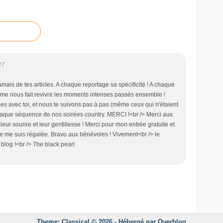
27
mais de tes articles. A chaque reportage sa spécificité ! A chaque
lume nous fait revivre les moments intenses passés ensemble !
es avec toi, et nous te suivons pas à pas (même ceux qui n'étaient
chaque séquence de nos soirées country. MERCI !<br /> Merci aux
eur sourire et leur gentillesse ! Merci pour mon entrée gratuite et
Je me suis régalée. Bravo aux bénévoles ! Vivement<br /> le
blog !<br /> The black pearl
Theme: Classical © 2026 -
Hébergé par
Overblog