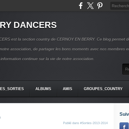
RRY DANCERS
RS est la section country de CERNOY EN BERRY. Ce blog permet d
e notre association, de partager les bons moments avec nos membres e
 information continue sur la vie de notre association.
ES_SORTIES
ALBUMS
AMIS
GROUPES_COUNTRY
Suiv
s
Publié dans
#Sorties-2013-2014