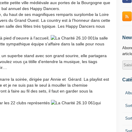
 cette petite ville médiévale aux portes de la Bourgogne que
e bal annuel des Happy Dancers.
rité, du haut de ses magnifiques remparts surplombe la Loire
ivers du Grand Ouest. La country est à l'honneur dans cette
en salle des fêtes très typique. Les Happy Dancers nous
News
à pied d'oeuvre à l'accueil,
la salle
cette sympathique équipe s'affaire dans la salle pour nous
Abonn
articl
 un superbe stand avec son grand sourire, elle partagera
lez vous ça titille d'entendre la musique, les tiags
r....
rre la soirée, dirigée par Annie et Gérard. La playlist est
Caté
le et je ne suis pas le seul à mouiller la chemise
ront à faire au fil des sets, il faut en garder sous la
Alb
ar les 22 clubs représentés
qui
Sor
Sor
Sor