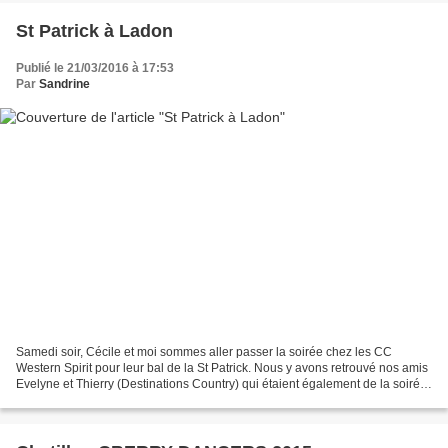
St Patrick à Ladon
Publié le 21/03/2016 à 17:53
Par
Sandrine
Samedi soir, Cécile et moi sommes aller passer la soirée chez les CC
Western Spirit pour leur bal de la St Patrick. Nous y avons retrouvé nos amis
Evelyne et Thierry (Destinations Country) qui étaient également de la soirée.
C'est une première pour nous......