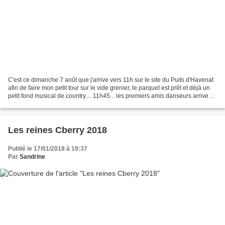
C'est ce dimanche 7 août que j'arrive vers 11h sur le site du Puits d'Havenat
afin de faire mon petit tour sur le vide grenier, le parquet est prêt et déjà un
petit fond musical de country.... 11h45... les premiers amis danseurs arrivent
les uns après...
Les reines Cberry 2018
Publié le 17/01/2018 à 19:37
Par
Sandrine