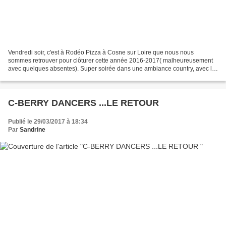
Vendredi soir, c'est à Rodéo Pizza à Cosne sur Loire que nous nous
sommes retrouver pour clôturer cette année 2016-2017( malheureusement
avec quelques absentes). Super soirée dans une ambiance country, avec la
formule pizza à volonté pour contenter gourmands...
C-BERRY DANCERS ...LE RETOUR
Publié le 29/03/2017 à 18:34
Par
Sandrine