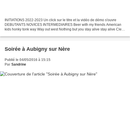
INITIATIONS 2022-2023 Un click sur le titre et la vidéo de démo s'ouvre
DEBUTANTS NOVICES INTERMEDIAIRES Beer with my friends American
kids honky tonk way Way out west Nothing but you stay alive stay alive Clear
Isabel island in the stream These old boots...
Soirée à Aubigny sur Nère
Publié le 04/05/2016 à 15:15
Par
Sandrine