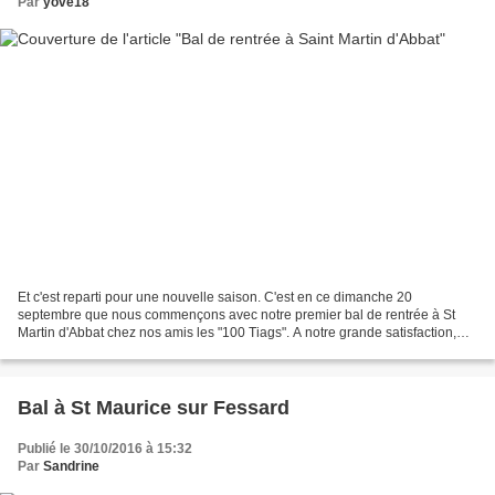
Par
yove18
Et c'est reparti pour une nouvelle saison. C'est en ce dimanche 20
septembre que nous commençons avec notre premier bal de rentrée à St
Martin d'Abbat chez nos amis les "100 Tiags". A notre grande satisfaction,
Laura était également présente avec son...
Bal à St Maurice sur Fessard
Publié le 30/10/2016 à 15:32
Par
Sandrine