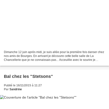
Dimanche 12 juin après midi, je suis allée pour la première fois danser chez
nos amis de Bourges. En arrivant je découvre cette belle salle de La
Chancellerie que je ne connaissais pas... Acceuillie avec le sourire je
retrouve avec plaisir des amis danseurs...
Bal chez les "Stetsons"
Publié le 16/11/2015 à 11:27
Par
Sandrine