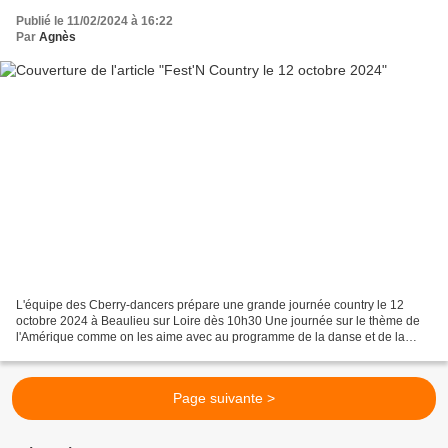
Publié le 11/02/2024 à 16:22
Par
Agnès
L'équipe des Cberry-dancers prépare une grande journée country le 12
octobre 2024 à Beaulieu sur Loire dès 10h30 Une journée sur le thème de
l'Amérique comme on les aime avec au programme de la danse et de la
musique country Le Chorégraphe français Arnaud...
Page suivante >