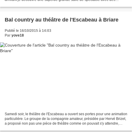
gradins et une grande scène....
Bal country au théâtre de l'Escabeau à Briare
Publié le 16/10/2015 à 14:03
Par
yove18
Samedi soir, le théâtre de l'Escabeau a ouvert ses portes pour une animation
particulière. Le groupe de la compagnie amateur, présidée par Hervé Brizet,
a proposé non pas une pièce de théâtre comme on pouvait s'y attendre,
mais un bal country. Pour cette...