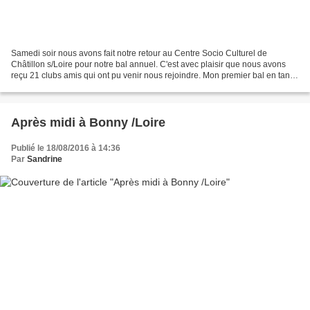
Samedi soir nous avons fait notre retour au Centre Socio Culturel de
Châtillon s/Loire pour notre bal annuel. C'est avec plaisir que nous avons
reçu 21 clubs amis qui ont pu venir nous rejoindre. Mon premier bal en tant
que présidente....monter sur scène...
Après midi à Bonny /Loire
Publié le 18/08/2016 à 14:36
Par
Sandrine