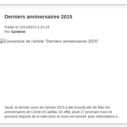
offerte comme à tous les danseurs présents....
Derniers anniversaires 2015
Publié le 13/12/2015 à 21:34
Par
Sandrine
Jeudi, le dernier cours de l'année 2015 a été écourté afin de fêter les
anniversaires de Cécile et Laëtitia. En effet, jeudi 17 prochain nous ne
pouvons disposé de la salle donc le cours est annulé. pour informations aux
CBERRYDANCERS, nous nous retrouvons...