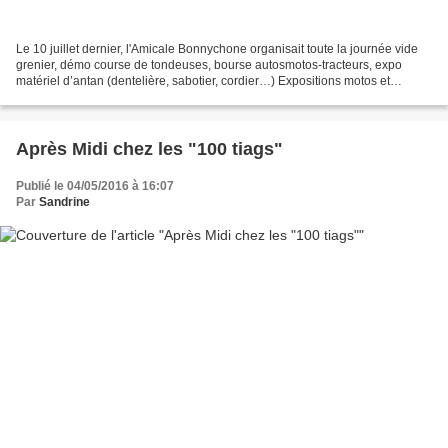
Le 10 juillet dernier, l'Amicale Bonnychone organisait toute la journée vide
grenier, démo course de tondeuses, bourse autosmotos-tracteurs, expo
matériel d’antan (dentelière, sabotier, cordier…) Expositions motos et
voitures anciennes .... le tout agrémenté...
Après Midi chez les "100 tiags"
Publié le 04/05/2016 à 16:07
Par
Sandrine