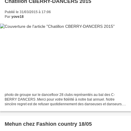
Chatillon CBERRY-DANCERS 2015
Publié le 31/03/2015 à 17:06
Par
yove18
photo de groupe sur le dancefloor 28 clubs représentés au bal des C-
BERRY DANCERS .Merci pour votre fidélité à notre bal annuel. Notre
sincère regret est de refuser quotidiennement des danseuses et danseurs.
Cela est du à la capacité d’accueil du CCS...
Mehun chez Fashion country 18/05