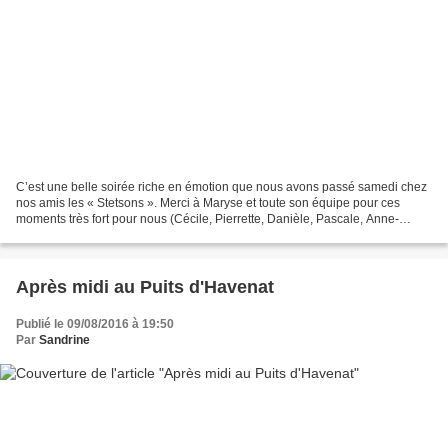
C’est une belle soirée riche en émotion que nous avons passé samedi chez
nos amis les « Stetsons ». Merci à Maryse et toute son équipe pour ces
moments très fort pour nous (Cécile, Pierrette, Danièle, Pascale, Anne-
Sophie, Patricia et Moi) Notre Zident...
Après midi au Puits d'Havenat
Publié le 09/08/2016 à 19:50
Par
Sandrine