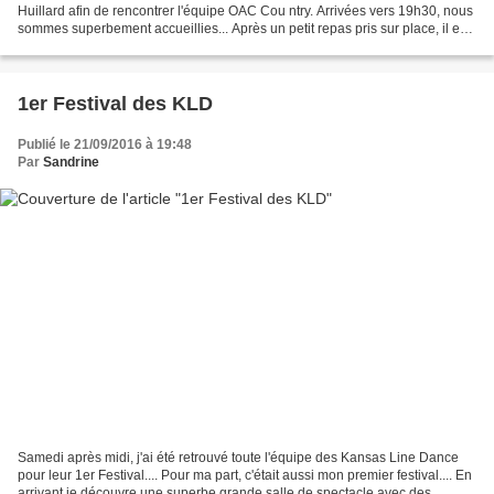
Huillard afin de rencontrer l'équipe OAC Cou ntry. Arrivées vers 19h30, nous
sommes superbement accueillies... Après un petit repas pris sur place, il est
20h30...la playlist...
1er Festival des KLD
Publié le 21/09/2016 à 19:48
Par
Sandrine
Samedi après midi, j'ai été retrouvé toute l'équipe des Kansas Line Dance
pour leur 1er Festival.... Pour ma part, c'était aussi mon premier festival.... En
arrivant je découvre une superbe grande salle de spectacle avec des