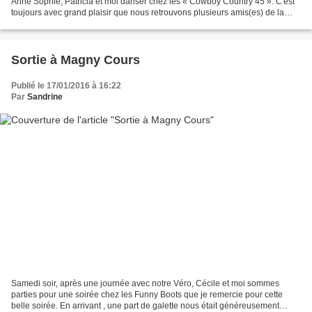
Anne Sophie, Patricia et moi danser chez les « Cowboy Country 45 ». C'est
toujours avec grand plaisir que nous retrouvons plusieurs amis(es) de la
country. Comme d'habitude, une belle...
Sortie à Magny Cours
Publié le 17/01/2016 à 16:22
Par
Sandrine
Samedi soir, après une journée avec notre Véro, Cécile et moi sommes
parties pour une soirée chez les Funny Boots que je remercie pour cette
belle soirée. En arrivant , une part de galette nous était généreusement