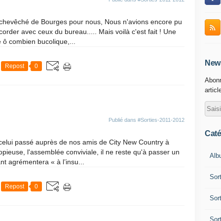
Archevêché de Bourges pour nous, Nous n'avions encore pu
ccorder avec ceux du bureau..... Mais voilà c'est fait ! Une
e ô combien bucolique,...
News
Repost
0
Abonn
articl
Publié dans
#Sorties-2011-2012
Caté
celui passé auprès de nos amis de City New Country à
 copieuse, l'assemblée conviviale, il ne reste qu'à passer un
Alb
t agrémentera « à l’insu...
Sor
Repost
0
Sor
Sor