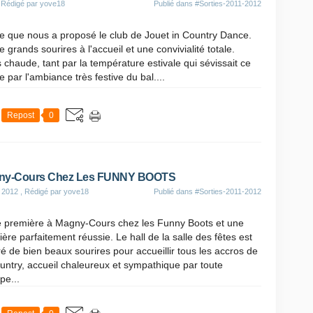
 Rédigé par yove18
Publié dans
#Sorties-2011-2012
ée que nous a proposé le club de Jouet in Country Dance.
 grands sourires à l'accueil et une convivialité totale.
s chaude, tant par la température estivale qui sévissait ce
 par l'ambiance très festive du bal....
Repost
0
ny-Cours Chez Les FUNNY BOOTS
 2012
, Rédigé par yove18
Publié dans
#Sorties-2011-2012
e première à Magny-Cours chez les Funny Boots et une
ère parfaitement réussie. Le hall de la salle des fêtes est
ré de bien beaux sourires pour accueillir tous les accros de
untry, accueil chaleureux et sympathique par toute
ipe...