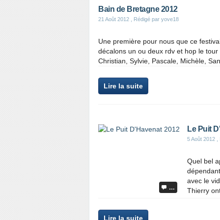
Bain de Bretagne 2012
21 Août 2012
, Rédigé par yove18
Une première pour nous que ce festiva
décalons un ou deux rdv et hop le tour 
Christian, Sylvie, Pascale, Michèle, San
Lire la suite
Le Puit 
5 Août 2012
,
Quel bel a
dépendant 
avec le vid
…
Thierry on
Lire la suite