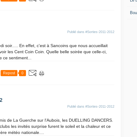
Le 
Bou
Publié dans
#Sorties-2011-2012
di soir..... En effet, c'est à Sancoins que nous accueillait
voir les Cent Coin Coin. Quelle belle soirée que celle-ci,
e ce sentiment...
Repost
0
2
Publié dans
#Sorties-2011-2012
amis de La Guerche sur l'Aubois, les DUELLING DANCERS.
ubs les invités surprise furent le soleil et la chaleur et ce
hère météo nationale....