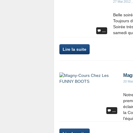
27 Mai 2012
,
Belle soir
Toujours de
Soirée trè
…
samedi que
Lire la suite
Mag
20 Mai
Notr
premi
éclai
…
la Co
l'équ