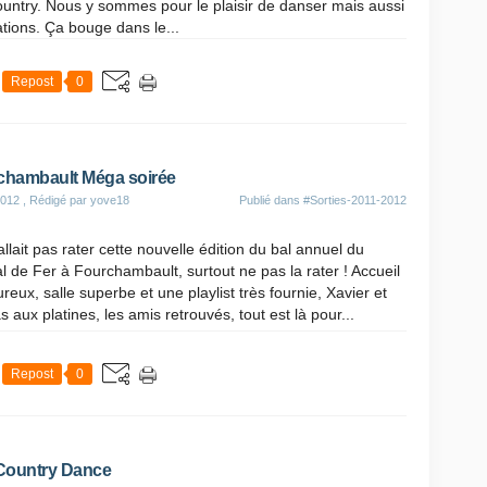
ountry. Nous y sommes pour le plaisir de danser mais aussi
ations. Ça bouge dans le...
Repost
0
chambault Méga soirée
2012
, Rédigé par yove18
Publié dans
#Sorties-2011-2012
fallait pas rater cette nouvelle édition du bal annuel du
l de Fer à Fourchambault, surtout ne pas la rater ! Accueil
reux, salle superbe et une playlist très fournie, Xavier et
s aux platines, les amis retrouvés, tout est là pour...
Repost
0
 Country Dance