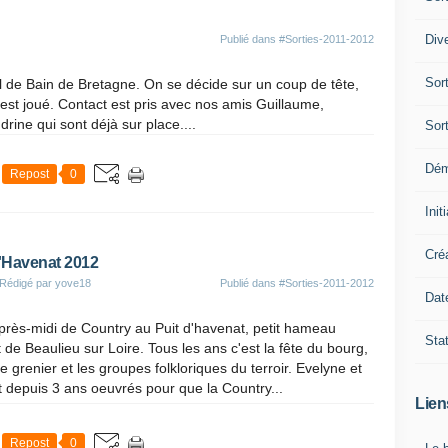
Div
Publié dans
#Sorties-2011-2012
Sor
l de Bain de Bretagne. On se décide sur un coup de tête,
est joué. Contact est pris avec nos amis Guillaume,
drine qui sont déjà sur place....
Sor
Dé
Repost
0
Init
Cré
D'Havenat 2012
 Rédigé par yove18
Publié dans
#Sorties-2011-2012
Dat
près-midi de Country au Puit d'havenat, petit hameau
Sta
de Beaulieu sur Loire. Tous les ans c'est la fête du bourg,
e grenier et les groupes folkloriques du terroir. Evelyne et
t depuis 3 ans oeuvrés pour que la Country...
Lien
Repost
0