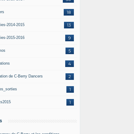
ers
18
ties-2014-2015
13
ties-2015-2016
9
mos
5
iations
4
ation de C-Berry Dancers
2
es_sorties
1
ts2015
1
s