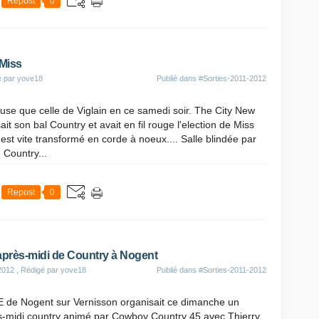
Repost
0
 Miss
é par yove18
Publié dans
#Sorties-2011-2012
use que celle de Viglain en ce samedi soir. The City New
it son bal Country et avait en fil rouge l'election de Miss
l s'est vite transformé en corde à noeux.... Salle blindée par
 Country...
Repost
0
après-midi de Country à Nogent
2012
, Rédigé par yove18
Publié dans
#Sorties-2011-2012
E de Nogent sur Vernisson organisait ce dimanche un
s-midi country animé par Cowboy Country 45 avec Thierry