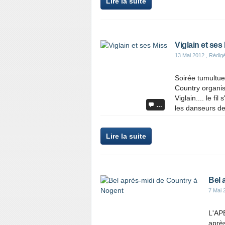
Lire la suite
Viglain et ses
13 Mai 2012
, Rédig
Soirée tumultue
Country organisa
Viglain.... le fi
…
les danseurs de
Lire la suite
Bel 
7 Mai 
L'AP
aprè