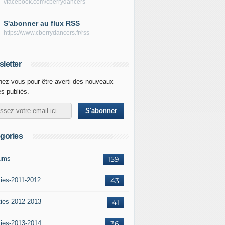
//facebook.com/cberrydancers
S'abonner au flux RSS
https://www.cberrydancers.fr/rss
letter
ez-vous pour être averti des nouveaux
es publiés.
gories
ums
159
ties-2011-2012
43
ties-2012-2013
41
ties-2013-2014
36