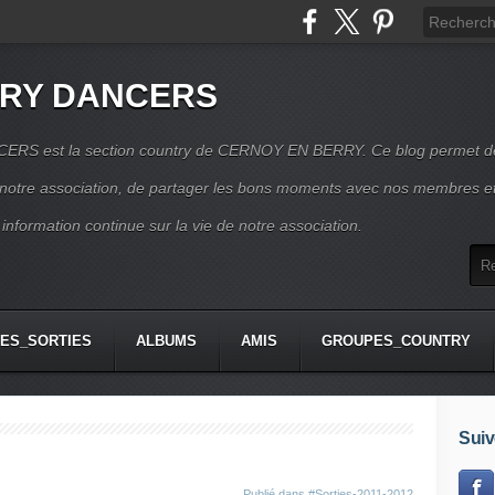
RRY DANCERS
RS est la section country de CERNOY EN BERRY. Ce blog permet d
e notre association, de partager les bons moments avec nos membres e
 information continue sur la vie de notre association.
ES_SORTIES
ALBUMS
AMIS
GROUPES_COUNTRY
Suiv
Publié dans
#Sorties-2011-2012