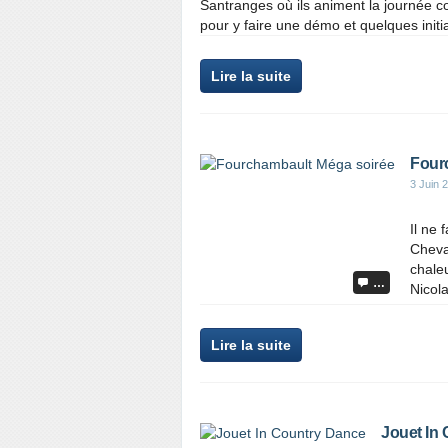
Santranges où ils animent la journée c
pour y faire une démo et quelques initi
Lire la suite
Four
3 Juin 
Il ne 
Cheva
chaleu
…
Nicola
Lire la suite
Jouet In