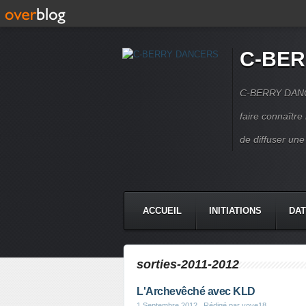
C-BE
C-BERRY DANCE
faire connaîtr
de diffuser une
ACCUEIL
INITIATIONS
DAT
CONTACT
sorties-2011-2012
L'Archevêché avec KLD
1 Septembre 2012
, Rédigé par yove18