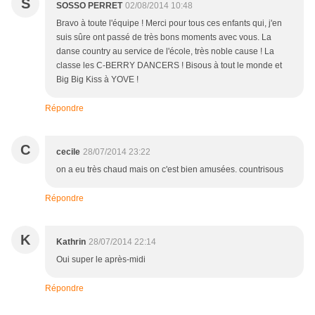
S
SOSSO PERRET
02/08/2014 10:48
Bravo à toute l'équipe ! Merci pour tous ces enfants qui, j'en
suis sûre ont passé de très bons moments avec vous. La
danse country au service de l'école, très noble cause ! La
classe les C-BERRY DANCERS ! Bisous à tout le monde et
Big Big Kiss à YOVE !
Répondre
C
cecile
28/07/2014 23:22
on a eu très chaud mais on c'est bien amusées. countrisous
Répondre
K
Kathrin
28/07/2014 22:14
Oui super le après-midi
Répondre