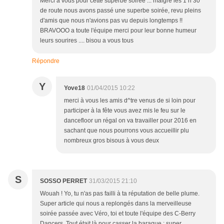
Merci a vous pour cette superbe soirée ... malgré les 1 h 30
de route nous avons passé une superbe soirée, revu pleins
d'amis que nous n'avions pas vu depuis longtemps !!
BRAVOOO a toute l'équipe merci pour leur bonne humeur
leurs sourires .... bisou a vous tous
Répondre
Y
Yove18
01/04/2015 10:22
merci à vous les amis d^tre venus de si loin pour
participer à la fête vous avez mis le feu sur le
dancefloor un régal on va travailler pour 2016 en
sachant que nous pourrons vous accueillir plu
nombreux gros bisous à vous deux
S
SOSSO PERRET
31/03/2015 21:10
Wouah ! Yo, tu n'as pas failli à ta réputation de belle plume.
Super article qui nous a replongés dans la merveilleuse
soirée passée avec Véro, toi et toute l'équipe des C-Berry
Dancers. Tout était là pour casser la baraque : super