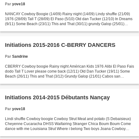
Par
yove18
NANCAY Cowboy Boogie (14/09) Rainy night (14/09) Lindy shuffle (21/09)
1976 (28/09) Tall T (28/09) El Paso (5/10) Old dan Tucker (12/10) In Dreams
(9/11) Some Beach (23/11) This and That (30/11) grundy Galop (25/01)
Cabos San Lucas (01/02) Américan Kids...
Initiations 2015-2016 C-BERRY DANCERS
Par
Sandrine
CBERRY Cowboy boogie Rainy night Américan Kids 1976 Alibi El Paso Fais
dodo Tall T Lover please come back (12/11) Old Dan Tucker (19/11) Some
Beach (26/11) This and That (3/12) Grundy Galop (21/01) Cabos san
Lucas(28/01) Come dance with me (4/2) Chica...
Initiations 2014-2015 Débutants Nançay
Par
yove18
Lindi shuffle Cowboy boogie Cowboy Strut Meat and potato (S Debaisieux)
Cheyenne Cucaracha DHSS Waifairing Stranger Chica Boum Boum Come
dance with me Louisiana Strut Where i belong Two boys Joana Cowboy
Madison Easy come easy go (attention le suprême...