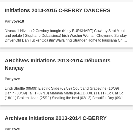
Initiations 2014-2015 C-BERRY DANCERS
Par
yove18
Niveau 1 Niveau 2 Cowboy boogie (Kelly BURKHART) Cowboy Strut Meat
and potato ( Stéphane Debaisieux) Irish Washer Woman Cheyenne Sunday
Driver Old Dan Tucker Coastin' Waifairing Stranger Home to louisiana Chica
Boum Boum Country 2 steps Jambalaya Rio...
ARchives Initiations 2013-2014 Débutants
Nançay
Par
yove
Lindi Shuffle (09/09) Electric Slide (09/09) Courtland Grapevine (16/09)
Darlin (30/09) Tall T (07/10) Mamma Maria (04/11) XXL (11/11) Go Cat Go
(18/11) Broken Heart (25/11) Stealing the best (02/12) Beautiful Day (09/12)
Cowboy Charleston (06/01) My...
Archives Initiations 2013-2014 C-BERRY
Par
Yove