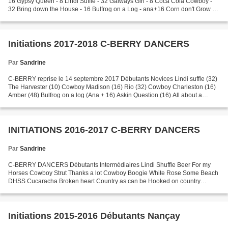
16 Gypsy Queen - 8 Lindi Suffle - 32 Galways Girl - 8 Coca Cola Cowboy -
32 Bring down the House - 16 Bulfrog on a Log - ana+16 Corn don't Grow -
16 Crash and Burn - 16 Day of...
Initiations 2017-2018 C-BERRY DANCERS
Par
Sandrine
C-BERRY reprise le 14 septembre 2017 Débutants Novices Lindi suffle (32)
The Harvester (10) Cowboy Madison (16) Rio (32) Cowboy Charleston (16)
Amber (48) Bulfrog on a log (Ana + 16) Askin Question (16) All about a
Woman (Ana+32) Hooked on Country (4+8)...
INITIATIONS 2016-2017 C-BERRY DANCERS
Par
Sandrine
C-BERRY DANCERS Débutants Intermédiaires Lindi Shuffle Beer For my
Horses Cowboy Strut Thanks a lot Cowboy Boogie White Rose Some Beach
DHSS Cucaracha Broken heart Country as can be Hooked on country
Stealing the best 1976 Beautifull Day Bulfrog on a...
Initiations 2015-2016 Débutants Nançay