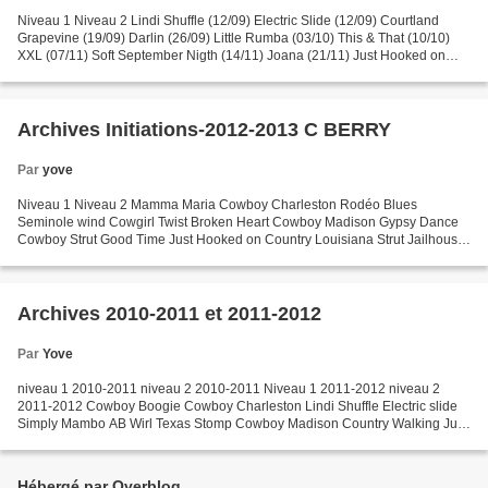
Niveau 1 Niveau 2 Lindi Shuffle (12/09) Electric Slide (12/09) Courtland
Grapevine (19/09) Darlin (26/09) Little Rumba (03/10) This & That (10/10)
XXL (07/11) Soft September Nigth (14/11) Joana (21/11) Just Hooked on
Country (28/11) Stealing the best...
Archives Initiations-2012-2013 C BERRY
Par
yove
Niveau 1 Niveau 2 Mamma Maria Cowboy Charleston Rodéo Blues
Seminole wind Cowgirl Twist Broken Heart Cowboy Madison Gypsy Dance
Cowboy Strut Good Time Just Hooked on Country Louisiana Strut Jailhouse
créole Come dance with me Winter's Apples Buck It Cadillacs...
Archives 2010-2011 et 2011-2012
Par
Yove
niveau 1 2010-2011 niveau 2 2010-2011 Niveau 1 2011-2012 niveau 2
2011-2012 Cowboy Boogie Cowboy Charleston Lindi Shuffle Electric slide
Simply Mambo AB Wirl Texas Stomp Cowboy Madison Country Walking Just
Hooked on Country Cheyenne Rainy nigth Honky...
Hébergé par Overblog