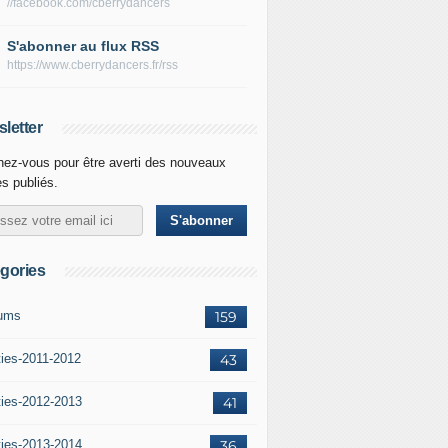
//facebook.com/cberrydancers
S'abonner au flux RSS
https://www.cberrydancers.fr/rss
letter
ez-vous pour être averti des nouveaux
es publiés.
gories
ums
159
ties-2011-2012
43
ties-2012-2013
41
ties-2013-2014
36