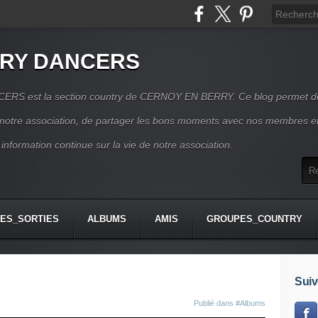
RRY DANCERS
RS est la section country de CERNOY EN BERRY. Ce blog permet d
e notre association, de partager les bons moments avec nos membres e
 information continue sur la vie de notre association.
ES_SORTIES
ALBUMS
AMIS
GROUPES_COUNTRY
Suiv
Publié dans
#Albums