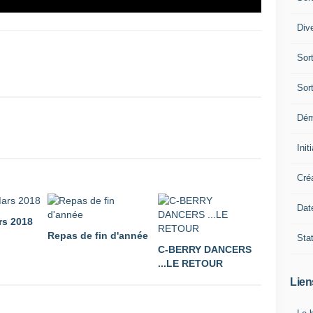
Div
Sor
Sor
Dé
Init
Cré
Dat
rs 2018
Repas de fin d'année
Sta
C-BERRY DANCERS
...LE RETOUR
Lien