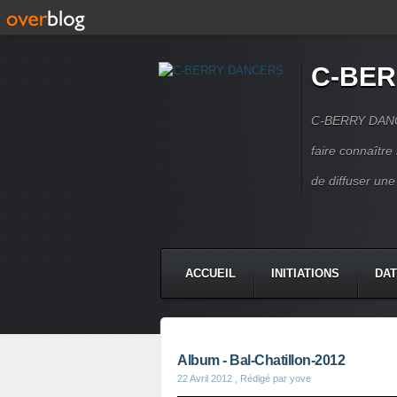
C-BE
C-BERRY DANCE
faire connaîtr
de diffuser une
ACCUEIL
INITIATIONS
DAT
CONTACT
Album - Bal-Chatillon-2012
22 Avril 2012
, Rédigé par yove