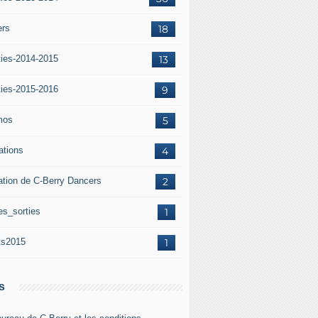
ers
18
ties-2014-2015
13
ties-2015-2016
9
mos
5
iations
4
ation de C-Berry Dancers
2
es_sorties
1
ts2015
1
s