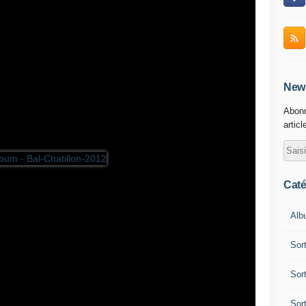
News
Abonn
articl
Caté
Alb
Sor
Sor
Sor