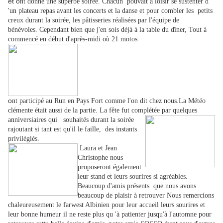
et o
nt donné une superbe soirée. Chacun
pouvait à loisir se sustenter d
'un plateau repas avant les concerts et la danse et pour combler les petits
creux durant la soirée, les pâtisseries réalisées par l'équipe de
bénévoles. Cependant bien que j'en sois déjà à la table du dîner, Tout à
commencé en début d'après-midi où 21 motos
o
nt participé au Run en Pays Fort comme l'on dit chez nous.La Météo
clémente était aussi de la partie. La fête fut complétée par quelques
anniversiaires qui
souhaités durant la soirée
rajoutant si tant est qu'il le faille, des instants
privilégiés.
Laura
et Jean
Christophe nous
proposeront également
leur stand et leurs sourires si agréables.
Beaucoup d'amis présents que nous avons
beaucoup de plaisir à retrouver Nous remercions
chaleureusement le farwest Albinien pour leur accueil leurs sourires et
leur bonne humeur il ne reste plus qu 'à patienter jusqu'à l'automne pour