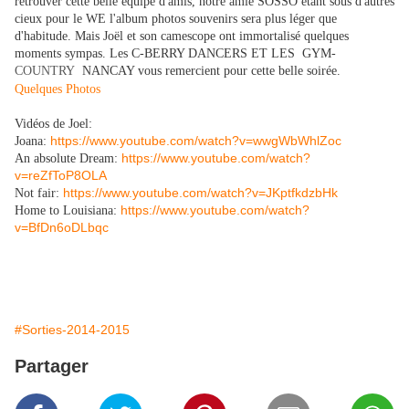
retrouver cette belle équipe d'amis, notre amie SOSSO étant sous d'autres
cieux pour le WE l'album photos souvenirs sera plus léger que
d'habitude.
Mais Joël et son camescope ont immortalisé quelques
moments sympas. Les C-BERRY DANCERS
ET LES GYM-
COUNTRY
NANCAY vous remercient pour cette belle soirée.
Quelques Photos
Vidéos de Joel:
https://www.youtube.com/watch?v=wwgWbWhlZoc
Joana:
https://www.youtube.com/watch?
An absolute Dream:
v=reZfToP8OLA
https://www.youtube.com/watch?v=JKptfkdzbHk
Not fair:
https://www.youtube.com/watch?
Home to Louisiana:
v=BfDn6oDLbqc
#Sorties-2014-2015
Partager