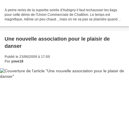
A peine remis de la superbe soirée d'Aubigny il faut rechausser les tiags
pour cette démo de l'Union Commerciale de Chatillon. Le temps est
magnifique, même un peu chaud....mais on ne va pas se plaindre quand
même... Le groupe se forme au fil des arrivées,...
Une nouvelle association pour le plaisir de
danser
Publié le 23/06/2009 à 17:00
Par
yove18