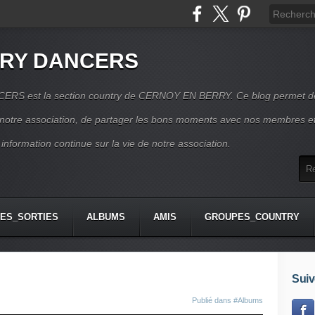
RRY DANCERS
RS est la section country de CERNOY EN BERRY. Ce blog permet d
e notre association, de partager les bons moments avec nos membres e
 information continue sur la vie de notre association.
ES_SORTIES
ALBUMS
AMIS
GROUPES_COUNTRY
Suiv
Publié dans
#Albums