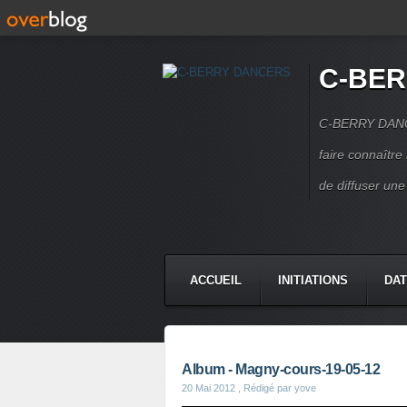
C-BE
C-BERRY DANCE
faire connaîtr
de diffuser une
ACCUEIL
INITIATIONS
DAT
CONTACT
Album - Magny-cours-19-05-12
20 Mai 2012
, Rédigé par yove