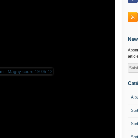
News
Abonn
articl
Caté
Alb
Sor
Sor
Sor