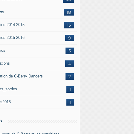
ers
18
ties-2014-2015
13
ties-2015-2016
9
mos
5
iations
4
ation de C-Berry Dancers
2
es_sorties
1
ts2015
1
s