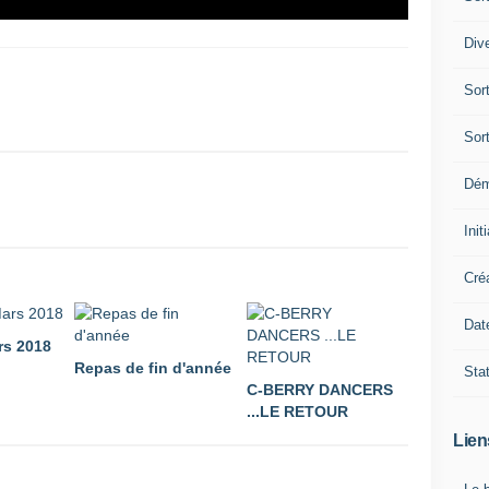
Div
Sor
Sor
Dé
Init
Cré
Dat
rs 2018
Repas de fin d'année
Sta
C-BERRY DANCERS
...LE RETOUR
Lien